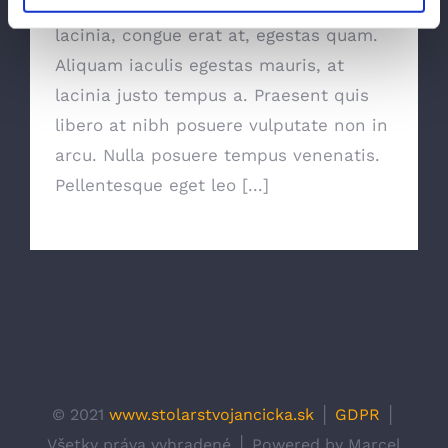
Improvement Services Morbi ut elit
lacinia, congue erat at, egestas quam.
Aliquam iaculis egestas mauris, at
lacinia justo tempus a. Praesent quis
libero at nibh posuere vulputate non in
arcu. Nulla posuere tempus venenatis.
Pellentesque eget leo [...]
© 2021
www.stolarstvojancicka.sk
│
GDPR
│
Všetky práva vyhradené │ Powered by Marcel