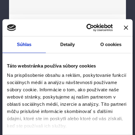
Energy Survey Job
Súhlas
Detaily
O cookies
ENERGY SURVEY Proin eget velit quis
lorem euismod pulvinar. Phasellus
Táto webstránka používa súbory cookies
lobortis tellus dignissim metus varius
Na prispôsobenie obsahu a reklám, poskytovanie funkcií
volutpat. Integer a lacus mauris.
sociálnych médií a analýzu návštevnosti používame
súbory cookie. Informácie o tom, ako používate naše
SERVICE INFORMATION Quisque
webové stránky, poskytujeme aj našim partnerom v
molestie tristique nisi et luctus. Proin
oblasti sociálnych médií, inzercie a analýzy. Títo partneri
eget velit quis lorem euismod pulvinar.
môžu príslušné informácie skombinovať s ďalšími
Phasellus lobortis tellus dignissim
údajmi, ktoré ste im poskytli alebo ktoré od vás získali,
keď ste používali ich služby.
metus varius volutpat. Integer a lacus