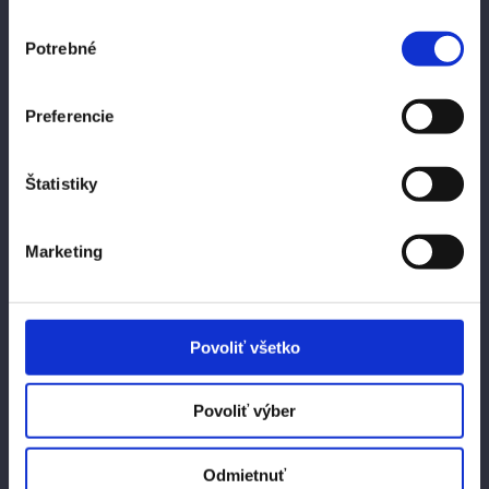
mauris. Pellentesque eleifend, quam
Výber
maximus euismod porta, felis ante
Potrebné
súhlasu
viverra arcu. Contact Us Lorem ipsum
dolor sit amet, consectetur adipiscing
Preferencie
elit. Vestibulum vestibulum quis metus
sodales ulamcoper. In amet urna
Štatistiky
dapibus, pretium nisi nec. Lorem ipsum
dolor sit amet, consectetur adipiscing
Marketing
elit. Vestibulum vestibulum quis metus
sodales ulamcoper. In amet urna
dapibus, pretium nisi nec. Lorem ipsum
Povoliť všetko
dolor sit amet, consectetur adipiscing
elit. Vestibulum vestibulum quis metus
Povoliť výber
sodales ulamcoper. In amet urna
dapibus, pretium nisi nec. Energy
Odmietnuť