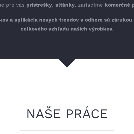
me pre vás
prístrešky
,
altánky
, zariadime
komerčné p
kov a aplikácia nových trendov v odbore sú zárukou
celkového
vzhľadu našich výrobkov.
NAŠE PRÁCE