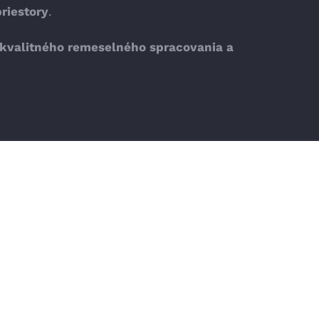
riestory
.
 kvalitného remeselného spracovania a