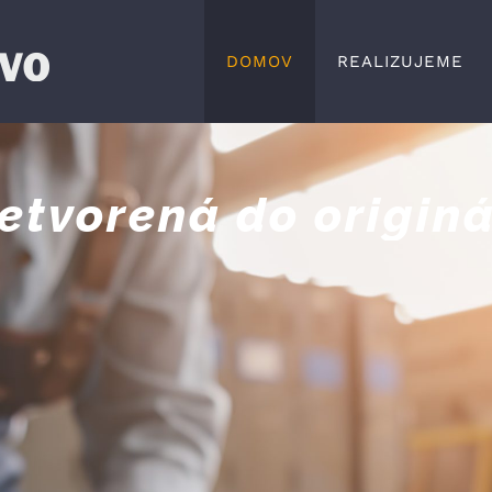
DOMOV
REALIZUJEME
etvorená do originá