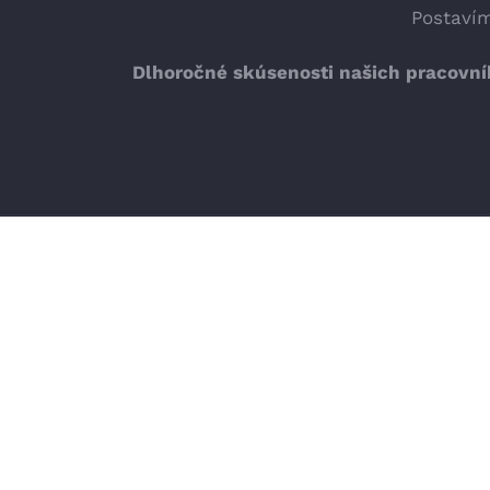
Postaví
Dlhoročné skúsenosti našich
pracovní