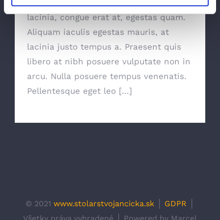
Improvement Services Morbi ut elit
lacinia, congue erat at, egestas quam.
Aliquam iaculis egestas mauris, at
lacinia justo tempus a. Praesent quis
libero at nibh posuere vulputate non in
arcu. Nulla posuere tempus venenatis.
Pellentesque eget leo [...]
© 2021
www.stolarstvojancicka.sk
│
GDPR
│
Všetky práva vyhradené │ Powered by Marcel