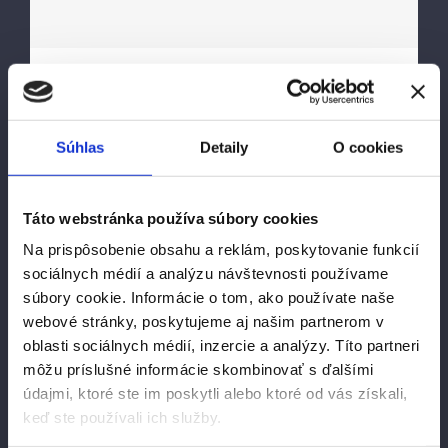
Energy Survey Job
Súhlas
Detaily
O cookies
ENERGY SURVEY Proin eget velit quis
lorem euismod pulvinar. Phasellus
Táto webstránka používa súbory cookies
lobortis tellus dignissim metus varius
Na prispôsobenie obsahu a reklám, poskytovanie funkcií
volutpat. Integer a lacus mauris.
sociálnych médií a analýzu návštevnosti používame
súbory cookie. Informácie o tom, ako používate naše
SERVICE INFORMATION Quisque
webové stránky, poskytujeme aj našim partnerom v
molestie tristique nisi et luctus. Proin
oblasti sociálnych médií, inzercie a analýzy. Títo partneri
eget velit quis lorem euismod pulvinar.
môžu príslušné informácie skombinovať s ďalšími
Phasellus lobortis tellus dignissim
údajmi, ktoré ste im poskytli alebo ktoré od vás získali,
keď ste používali ich služby.
metus varius volutpat. Integer a lacus