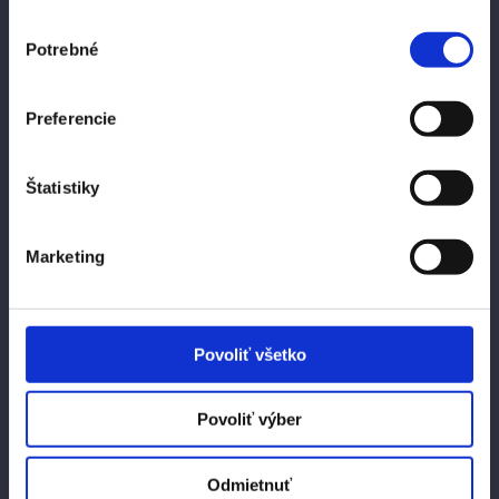
mauris. Pellentesque eleifend, quam
Výber
maximus euismod porta, felis ante
Potrebné
súhlasu
viverra arcu. Contact Us Lorem ipsum
dolor sit amet, consectetur adipiscing
Preferencie
elit. Vestibulum vestibulum quis metus
sodales ulamcoper. In amet urna
Štatistiky
dapibus, pretium nisi nec. Lorem ipsum
dolor sit amet, consectetur adipiscing
Marketing
elit. Vestibulum vestibulum quis metus
sodales ulamcoper. In amet urna
dapibus, pretium nisi nec. Lorem ipsum
Povoliť všetko
dolor sit amet, consectetur adipiscing
elit. Vestibulum vestibulum quis metus
Povoliť výber
sodales ulamcoper. In amet urna
dapibus, pretium nisi nec. Energy
Odmietnuť